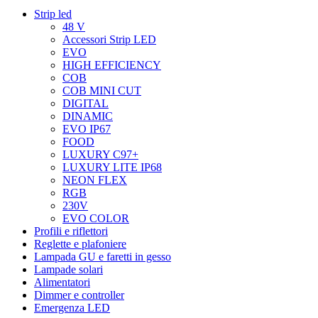
Strip led
48 V
Accessori Strip LED
EVO
HIGH EFFICIENCY
COB
COB MINI CUT
DIGITAL
DINAMIC
EVO IP67
FOOD
LUXURY C97+
LUXURY LITE IP68
NEON FLEX
RGB
230V
EVO COLOR
Profili e riflettori
Reglette e plafoniere
Lampada GU e faretti in gesso
Lampade solari
Alimentatori
Dimmer e controller
Emergenza LED