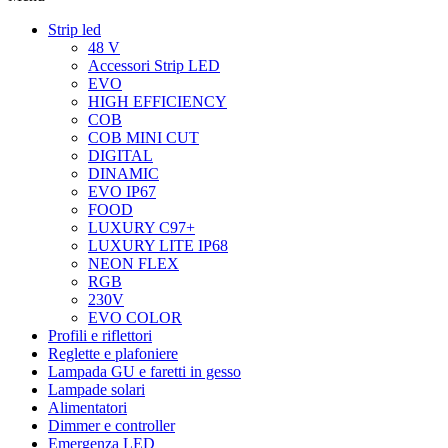
Strip led
48 V
Accessori Strip LED
EVO
HIGH EFFICIENCY
COB
COB MINI CUT
DIGITAL
DINAMIC
EVO IP67
FOOD
LUXURY C97+
LUXURY LITE IP68
NEON FLEX
RGB
230V
EVO COLOR
Profili e riflettori
Reglette e plafoniere
Lampada GU e faretti in gesso
Lampade solari
Alimentatori
Dimmer e controller
Emergenza LED