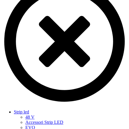
Strip led
48 V
Accessori Strip LED
EVO