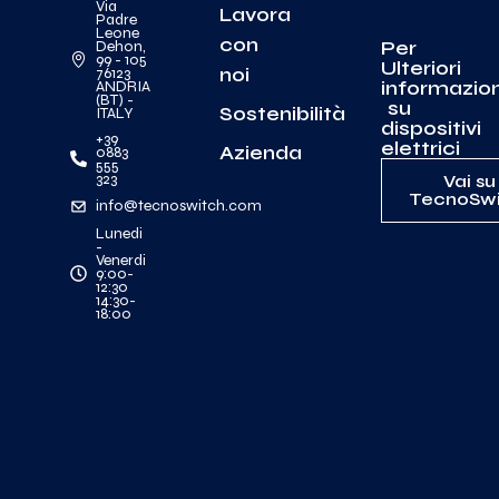
Via
Lavora
Padre
Leone
con
Per
Dehon,
99 - 105
Ulteriori
noi
76123
informazion
ANDRIA
(BT) -
su
Sostenibilità
ITALY
dispositivi
+39
elettrici
Azienda
0883
555
323
Vai su
TecnoSwi
info@tecnoswitch.com
Lunedi
-
Venerdi
9:00-
12:30
14:30-
18:00