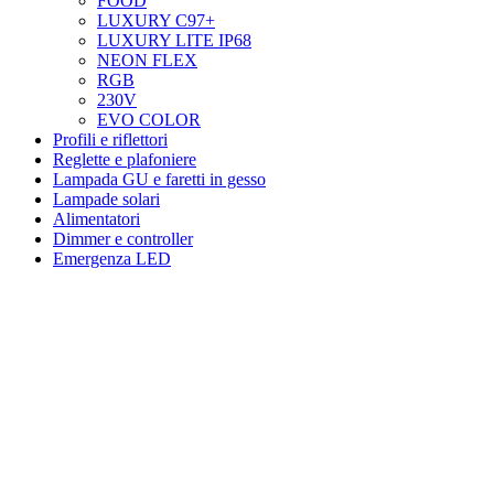
FOOD
LUXURY C97+
LUXURY LITE IP68
NEON FLEX
RGB
230V
EVO COLOR
Profili e riflettori
Reglette e plafoniere
Lampada GU e faretti in gesso
Lampade solari
Alimentatori
Dimmer e controller
Emergenza LED