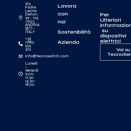
Via
Lavora
Padre
Leone
con
Per
Dehon,
99 - 105
Ulteriori
noi
76123
informazion
ANDRIA
(BT) -
su
Sostenibilità
ITALY
dispositivi
+39
elettrici
Azienda
0883
555
323
Vai su
TecnoSwi
info@tecnoswitch.com
Lunedi
-
Venerdi
9:00-
12:30
14:30-
18:00