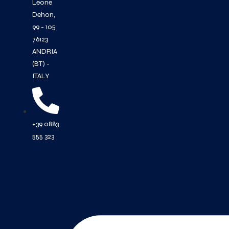
Leone
Dehon,
99 - 105
76123
ANDRIA
(BT) -
ITALY
+39 0883
555 323