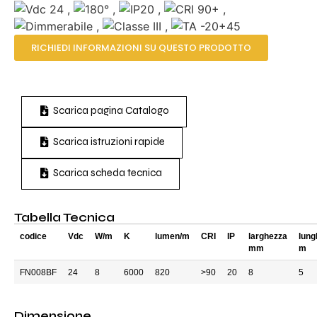
,
,
,
,
,
,
RICHIEDI INFORMAZIONI SU QUESTO PRODOTTO
Scarica pagina Catalogo
Scarica istruzioni rapide
Scarica scheda tecnica
Tabella Tecnica
codice
Vdc
W/m
K
lumen/m
CRI
IP
larghezza
lung
mm
m
FN008BF
24
8
6000
820
>90
20
8
5
Dimensione