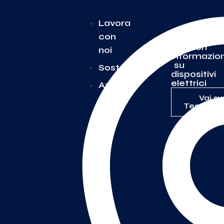
Lavora
con
Per
Ulteriori
noi
informazion
su
Sostenibilità
dispositivi
elettrici
Azienda
Vai su
TecnoSwi