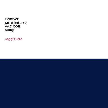
LV101WC
Strip led 230
VAC COB
milky
Leggi tutto