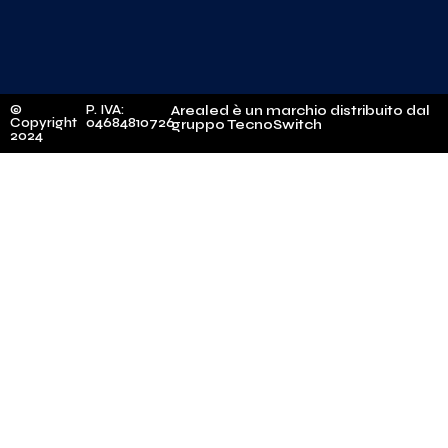
©
P. IVA:
Arealed è un marchio distribuito dal
Copyright
04684810726
gruppo TecnoSwitch
2024