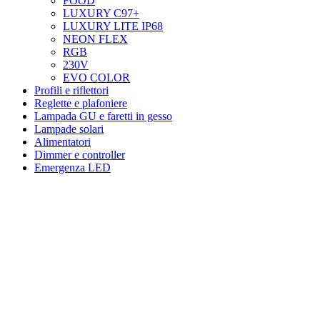
FOOD
LUXURY C97+
LUXURY LITE IP68
NEON FLEX
RGB
230V
EVO COLOR
Profili e riflettori
Reglette e plafoniere
Lampada GU e faretti in gesso
Lampade solari
Alimentatori
Dimmer e controller
Emergenza LED