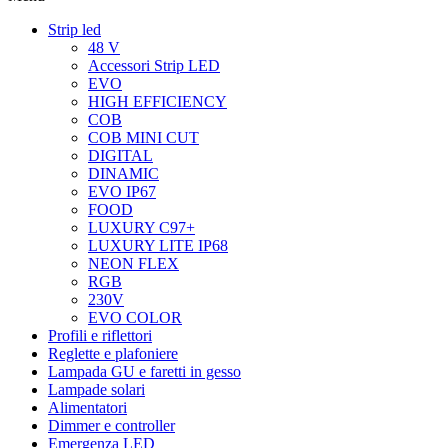
Strip led
48 V
Accessori Strip LED
EVO
HIGH EFFICIENCY
COB
COB MINI CUT
DIGITAL
DINAMIC
EVO IP67
FOOD
LUXURY C97+
LUXURY LITE IP68
NEON FLEX
RGB
230V
EVO COLOR
Profili e riflettori
Reglette e plafoniere
Lampada GU e faretti in gesso
Lampade solari
Alimentatori
Dimmer e controller
Emergenza LED