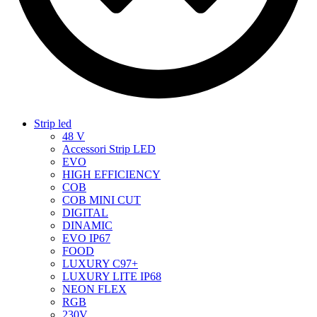
Strip led
48 V
Accessori Strip LED
EVO
HIGH EFFICIENCY
COB
COB MINI CUT
DIGITAL
DINAMIC
EVO IP67
FOOD
LUXURY C97+
LUXURY LITE IP68
NEON FLEX
RGB
230V