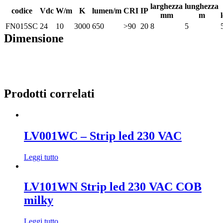
larghezza
lunghezza
codice
Vdc
W/m
K
lumen/m
CRI
IP
mm
m
FN015SC
24
10
3000
650
>90
20
8
5
Dimensione
Prodotti correlati
LV001WC – Strip led 230 VAC
Leggi tutto
LV101WN Strip led 230 VAC COB
milky
Leggi tutto