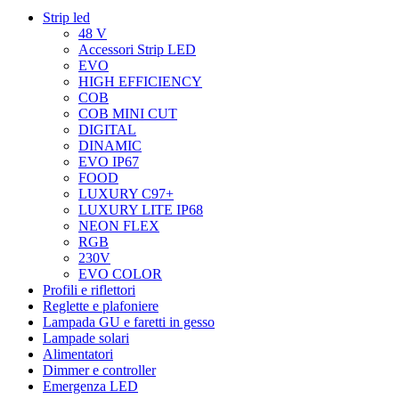
Strip led
48 V
Accessori Strip LED
EVO
HIGH EFFICIENCY
COB
COB MINI CUT
DIGITAL
DINAMIC
EVO IP67
FOOD
LUXURY C97+
LUXURY LITE IP68
NEON FLEX
RGB
230V
EVO COLOR
Profili e riflettori
Reglette e plafoniere
Lampada GU e faretti in gesso
Lampade solari
Alimentatori
Dimmer e controller
Emergenza LED