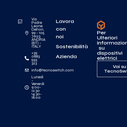
Via
Lavora
Padre
Leone
con
Dehon,
Per
99 - 105
noi
76123
Ulteriori
ANDRIA
informazion
(BT) -
Sostenibilità
ITALY
su
dispositivi
+39
Azienda
0883
elettrici
555
323
Vai su
info@tecnoswitch.com
TecnoSwi
Lunedi
-
Venerdi
9:00-
12:30
14:30-
18:00