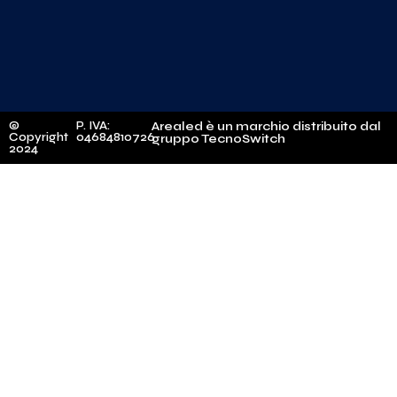
©
P. IVA:
Arealed è un marchio distribuito dal
Copyright
04684810726
gruppo TecnoSwitch
2024