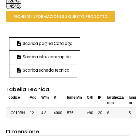
RICHIEDI INFORMAZIONI SU QUESTO PRODOTTO
Scarica pagina Catalogo
Scarica istruzioni rapide
Scarica scheda tecnica
Tabella Tecnica
codice
Vdc
W/m
K
lumen/m
CRI
IP
larghezza
lun
mm
m
LC010BN
12
4,8
4000
575
>90
20
8
5
Dimensione