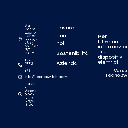
Via
Lavora
Padre
Leone
con
Per
Dehon,
99 - 105
Ulteriori
noi
76123
informazion
ANDRIA
(BT) -
su
Sostenibilità
ITALY
dispositivi
+39
elettrici
Azienda
0883
555
323
Vai su
TecnoSwi
info@tecnoswitch.com
Lunedi
-
Venerdi
9:00-
12:30
14:30-
18:00