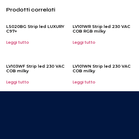
Prodotti correlati
LS020BG Strip led LUXURY
LV101WR Strip led 230 VAC
C97+
COB RGB milky
Leggi tutto
Leggi tutto
LV103WF Strip led 230 VAC
LV101WN Strip led 230 VAC
COB milky
COB milky
Leggi tutto
Leggi tutto