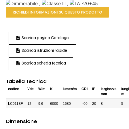
,
,
RICHIEDI INFORMAZIONI SU QUESTO PRODOTTO
Scarica pagina Catalogo
Scarica istruzioni rapide
Scarica scheda tecnica
Tabella Tecnica
codice
Vdc
W/m
K
lumen/m
CRI
IP
larghezza
lung
mm
m
LC011BF
12
9,6
6000
1680
>90
20
8
5
Dimensione