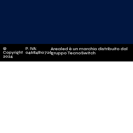
©
P. IVA:
Arealed è un marchio distribuito dal
Copyright
04684810726
gruppo TecnoSwitch
2024