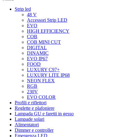
Strip led
48 V
Accessori Strip LED
EVO
HIGH EFFICIENCY
COB
COB MINI CUT
DIGITAL
DINAMIC
EVO IP67
FOOD
LUXURY C97+
LUXURY LITE IP68
NEON FLEX
RGB
230V
EVO COLOR
Profili e riflettori
Reglette e plafoniere
Lampada GU e faretti in gesso
Lampade solari
Alimentatori
Dimmer e controller
Emergenza LED