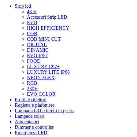
Strip led
48 V
Accessori Strip LED
EVO
HIGH EFFICIENCY
COB
COB MINI CUT
DIGITAL
DINAMIC
EVO IP67
FOOD
LUXURY C97+
LUXURY LITE IP68
NEON FLEX
RGB
230V
EVO COLOR
Profili e riflettori
Reglette e plafoniere
Lampada GU e faretti in gesso
Lampade solari
Alimentatori
Dimmer e controller
Emergenza LED