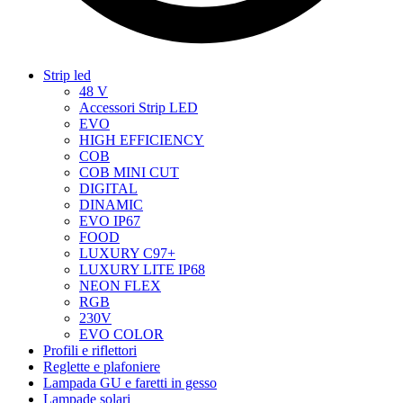
Strip led
48 V
Accessori Strip LED
EVO
HIGH EFFICIENCY
COB
COB MINI CUT
DIGITAL
DINAMIC
EVO IP67
FOOD
LUXURY C97+
LUXURY LITE IP68
NEON FLEX
RGB
230V
EVO COLOR
Profili e riflettori
Reglette e plafoniere
Lampada GU e faretti in gesso
Lampade solari