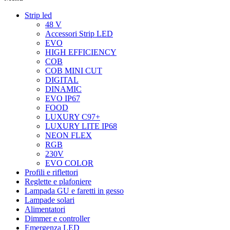
Strip led
48 V
Accessori Strip LED
EVO
HIGH EFFICIENCY
COB
COB MINI CUT
DIGITAL
DINAMIC
EVO IP67
FOOD
LUXURY C97+
LUXURY LITE IP68
NEON FLEX
RGB
230V
EVO COLOR
Profili e riflettori
Reglette e plafoniere
Lampada GU e faretti in gesso
Lampade solari
Alimentatori
Dimmer e controller
Emergenza LED