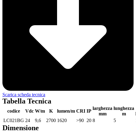
Scarica scheda tecnica
Tabella Tecnica
larghezza
lunghezza
codice
Vdc
W/m
K
lumen/m
CRI
IP
mm
m
LC021BG
24
9,6
2700
1620
>90
20
8
5
Dimensione