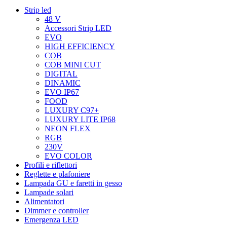
Strip led
48 V
Accessori Strip LED
EVO
HIGH EFFICIENCY
COB
COB MINI CUT
DIGITAL
DINAMIC
EVO IP67
FOOD
LUXURY C97+
LUXURY LITE IP68
NEON FLEX
RGB
230V
EVO COLOR
Profili e riflettori
Reglette e plafoniere
Lampada GU e faretti in gesso
Lampade solari
Alimentatori
Dimmer e controller
Emergenza LED