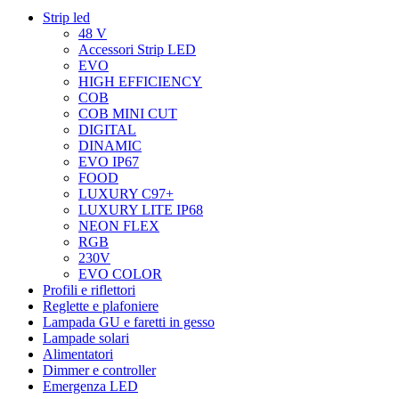
Strip led
48 V
Accessori Strip LED
EVO
HIGH EFFICIENCY
COB
COB MINI CUT
DIGITAL
DINAMIC
EVO IP67
FOOD
LUXURY C97+
LUXURY LITE IP68
NEON FLEX
RGB
230V
EVO COLOR
Profili e riflettori
Reglette e plafoniere
Lampada GU e faretti in gesso
Lampade solari
Alimentatori
Dimmer e controller
Emergenza LED