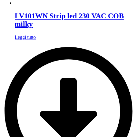
LV101WN Strip led 230 VAC COB
milky
Leggi tutto