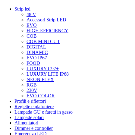
Strip led
48 V
Accessori Strip LED
EVO
HIGH EFFICIENCY
COB
COB MINI CUT
DIGITAL
DINAMIC
EVO IP67
FOOD
LUXURY C97+
LUXURY LITE IP68
NEON FLEX
RGB
230V
EVO COLOR
Profili e riflettori
Reglette e plafoniere
Lampada GU e faretti in gesso
Lampade solari
Alimentatori
Dimmer e controller
Emergenza LED