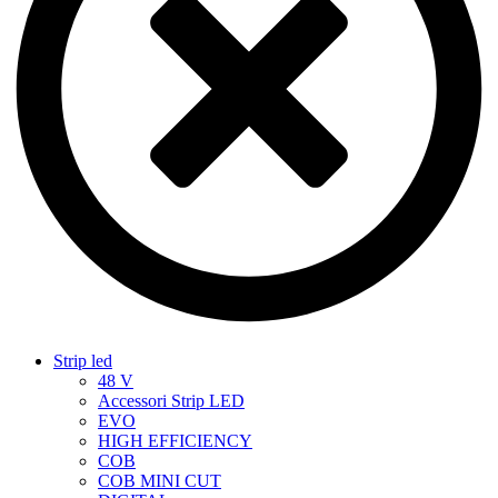
Strip led
48 V
Accessori Strip LED
EVO
HIGH EFFICIENCY
COB
COB MINI CUT