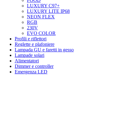
FOOD
LUXURY C97+
LUXURY LITE IP68
NEON FLEX
RGB
230V
EVO COLOR
Profili e riflettori
Reglette e plafoniere
Lampada GU e faretti in gesso
Lampade solari
Alimentatori
Dimmer e controller
Emergenza LED