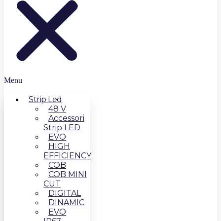
Menu
Strip Led
48 V
Accessori
Strip LED
EVO
HIGH
EFFICIENCY
COB
COB MINI
CUT
DIGITAL
DINAMIC
EVO