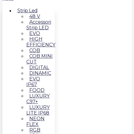
Strip Led
48 V
Accessori
Strip LED
EVO
HIGH
EFFICIENCY
COB
COB MINI
CUT
DIGITAL
DINAMIC
EVO
IP67
FOOD
LUXURY
C97+
LUXURY
LITE IP68
NEON
FLEX
RGB