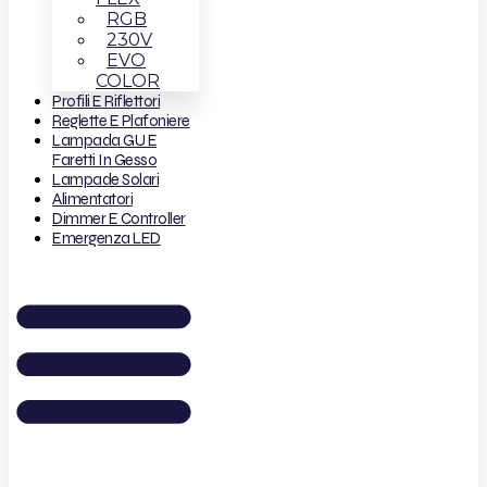
RGB
230V
EVO
COLOR
Profili E Riflettori
Reglette E Plafoniere
Lampada GU E
Faretti In Gesso
Lampade Solari
Alimentatori
Dimmer E Controller
Emergenza LED