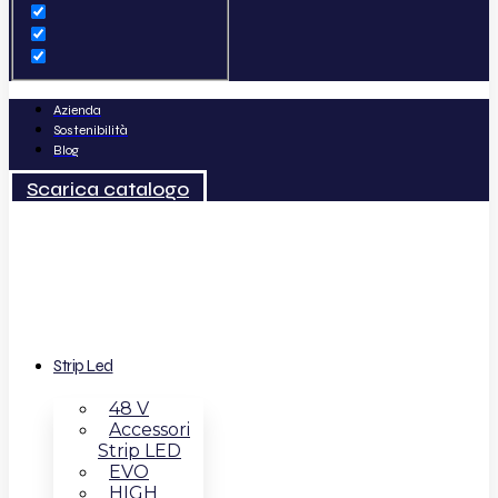
Azienda
Sostenibilità
Blog
Scarica catalogo
Strip Led
48 V
Accessori
Strip LED
EVO
HIGH