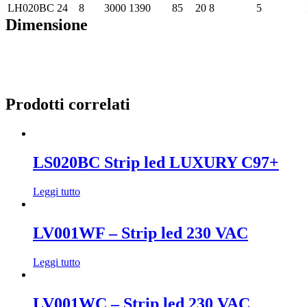
LH020BC
24
8
3000
1390
85
20
8
5
Dimensione
Prodotti correlati
LS020BC Strip led LUXURY C97+
Leggi tutto
LV001WF – Strip led 230 VAC
Leggi tutto
LV001WC – Strip led 230 VAC