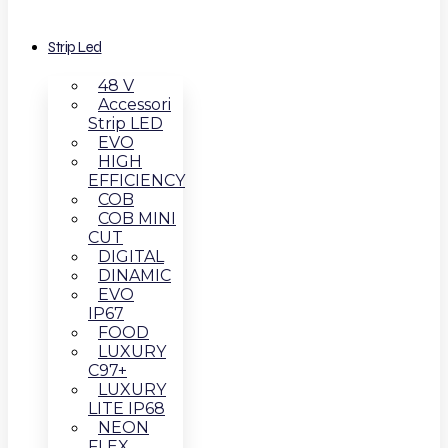
Strip Led
48 V
Accessori
Strip LED
EVO
HIGH
EFFICIENCY
COB
COB MINI
CUT
DIGITAL
DINAMIC
EVO
IP67
FOOD
LUXURY
C97+
LUXURY
LITE IP68
NEON
FLEX