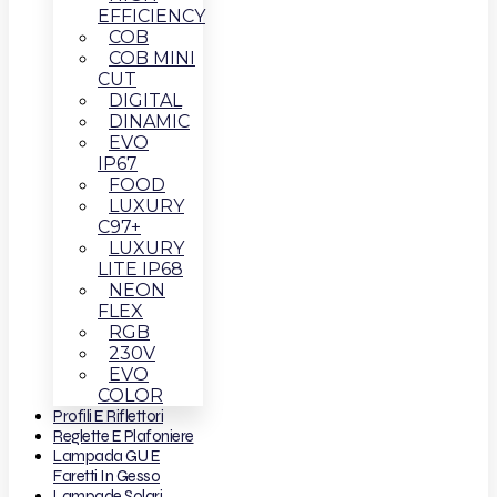
EFFICIENCY
COB
COB MINI
CUT
DIGITAL
DINAMIC
EVO
IP67
FOOD
LUXURY
C97+
LUXURY
LITE IP68
NEON
FLEX
RGB
230V
EVO
COLOR
Profili E Riflettori
Reglette E Plafoniere
Lampada GU E
Faretti In Gesso
Lampade Solari