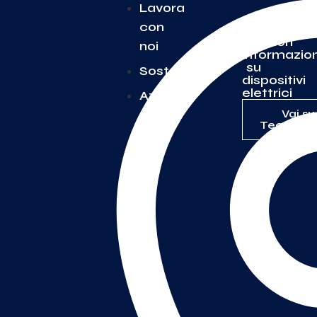
Lavora
con
Per
Ulteriori
noi
informazion
su
Sostenibilità
dispositivi
elettrici
Azienda
Vai su
TecnoSwi