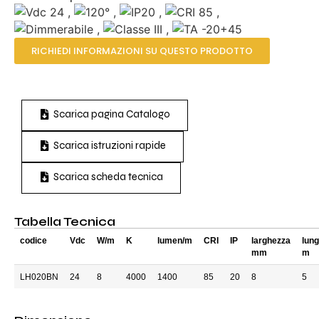
,
,
,
,
,
,
RICHIEDI INFORMAZIONI SU QUESTO PRODOTTO
Scarica pagina Catalogo
Scarica istruzioni rapide
Scarica scheda tecnica
Tabella Tecnica
codice
Vdc
W/m
K
lumen/m
CRI
IP
larghezza
lun
mm
m
LH020BN
24
8
4000
1400
85
20
8
5