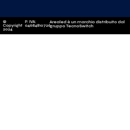
©
P. IVA:
Arealed è un marchio distribuito dal
Copyright
04684810726
gruppo TecnoSwitch
2024