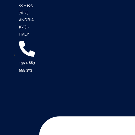
99 - 105
76123
ANDRIA
(BT) -
ITALY
+39 0883
555 323