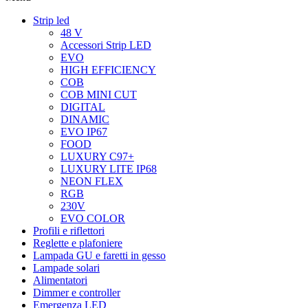
Strip led
48 V
Accessori Strip LED
EVO
HIGH EFFICIENCY
COB
COB MINI CUT
DIGITAL
DINAMIC
EVO IP67
FOOD
LUXURY C97+
LUXURY LITE IP68
NEON FLEX
RGB
230V
EVO COLOR
Profili e riflettori
Reglette e plafoniere
Lampada GU e faretti in gesso
Lampade solari
Alimentatori
Dimmer e controller
Emergenza LED