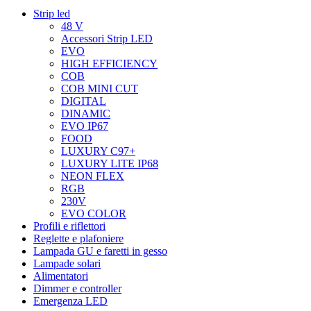
Strip led
48 V
Accessori Strip LED
EVO
HIGH EFFICIENCY
COB
COB MINI CUT
DIGITAL
DINAMIC
EVO IP67
FOOD
LUXURY C97+
LUXURY LITE IP68
NEON FLEX
RGB
230V
EVO COLOR
Profili e riflettori
Reglette e plafoniere
Lampada GU e faretti in gesso
Lampade solari
Alimentatori
Dimmer e controller
Emergenza LED