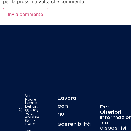
per la prossima volta che commento.
Via
Lavora
Padre
Leone
con
Per
Dehon,
99 - 105
Ulteriori
noi
76123
informazion
ANDRIA
(BT) -
su
Sostenibilità
ITALY
dispositivi
+39