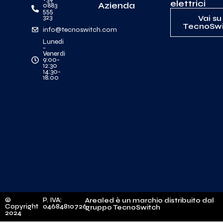
elettrici
Azienda
0883
555
323
Vai su
TecnoSwi
info@tecnoswitch.com
Lunedi
-
Venerdi
9:00-
12:30
14:30-
18:00
©
P. IVA:
Arealed è un marchio distribuito dal
Copyright
04684810726
gruppo TecnoSwitch
2024