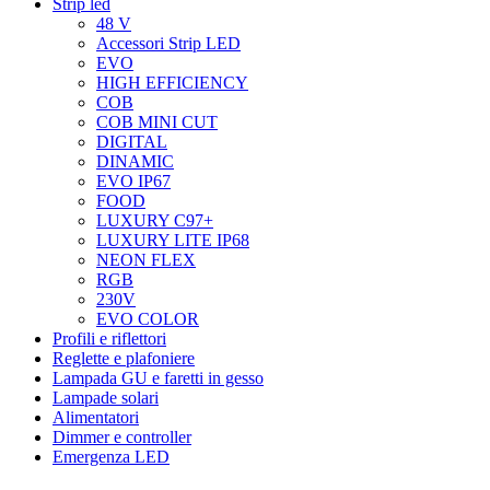
Strip led
48 V
Accessori Strip LED
EVO
HIGH EFFICIENCY
COB
COB MINI CUT
DIGITAL
DINAMIC
EVO IP67
FOOD
LUXURY C97+
LUXURY LITE IP68
NEON FLEX
RGB
230V
EVO COLOR
Profili e riflettori
Reglette e plafoniere
Lampada GU e faretti in gesso
Lampade solari
Alimentatori
Dimmer e controller
Emergenza LED