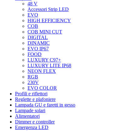
48 V
Accessori Strip LED
EVO
HIGH EFFICIENCY
COB
COB MINI CUT
DIGITAL
DINAMIC
EVO IP67
FOOD
LUXURY C97+
LUXURY LITE IP68
NEON FLEX
RGB
230V
EVO COLOR
Profili e riflettori
Reglette e plafoniere
Lampada GU e faretti in gesso
Lampade solari
Alimentatori
Dimmer e controller
Emergenza LED