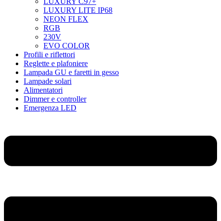
LUXURY C97+
LUXURY LITE IP68
NEON FLEX
RGB
230V
EVO COLOR
Profili e riflettori
Reglette e plafoniere
Lampada GU e faretti in gesso
Lampade solari
Alimentatori
Dimmer e controller
Emergenza LED