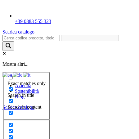
+39 0883 555 323
Scarica catalogo
Mostra altri...
Exact matches only
Azienda
Sostenibilità
Search in title
Blog
Search in content
Scarica catalogo