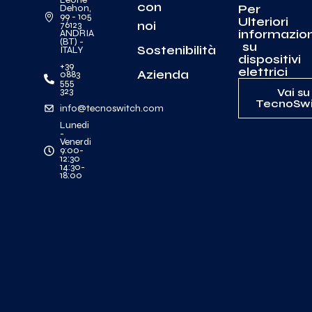
con
Per
Dehon,
99 - 105
Ulteriori
noi
76123
informazion
ANDRIA
(BT) -
su
Sostenibilità
ITALY
dispositivi
+39
elettrici
Azienda
0883
555
323
Vai su
TecnoSwi
info@tecnoswitch.com
Lunedi
-
Venerdi
9:00-
12:30
14:30-
18:00