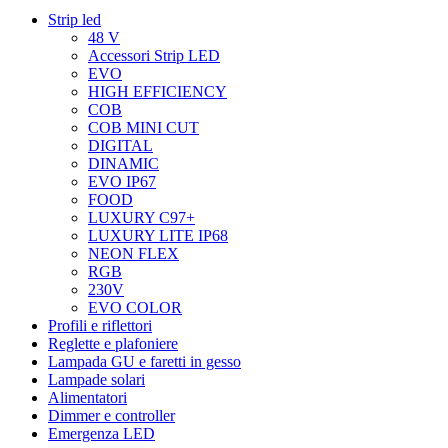
Strip led
48 V
Accessori Strip LED
EVO
HIGH EFFICIENCY
COB
COB MINI CUT
DIGITAL
DINAMIC
EVO IP67
FOOD
LUXURY C97+
LUXURY LITE IP68
NEON FLEX
RGB
230V
EVO COLOR
Profili e riflettori
Reglette e plafoniere
Lampada GU e faretti in gesso
Lampade solari
Alimentatori
Dimmer e controller
Emergenza LED