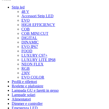
Strip led
48 V
Accessori Strip LED
EVO
HIGH EFFICIENCY
COB
COB MINI CUT
DIGITAL
DINAMIC
EVO IP67
FOOD
LUXURY C97+
LUXURY LITE IP68
NEON FLEX
RGB
230V
EVO COLOR
Profili e riflettori
Reglette e plafoniere
Lampada GU e faretti in gesso
Lampade solari
Alimentatori
Dimmer e controller
Emergenza LED