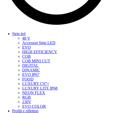
Strip led
48 V
Accessori Strip LED
EVO
HIGH EFFICIENCY
COB
COB MINI CUT
DIGITAL
DINAMIC
EVO IP67
FOOD
LUXURY C97+
LUXURY LITE IP68
NEON FLEX
RGB
230V
EVO COLOR
Profili e riflettori