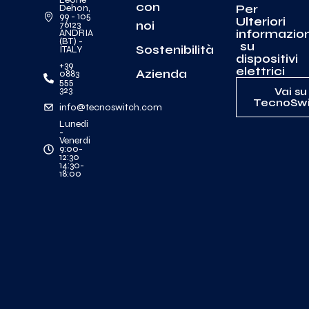
con
Per
Dehon,
99 - 105
Ulteriori
noi
76123
informazion
ANDRIA
(BT) -
su
Sostenibilità
ITALY
dispositivi
+39
elettrici
Azienda
0883
555
323
Vai su
TecnoSwi
info@tecnoswitch.com
Lunedi
-
Venerdi
9:00-
12:30
14:30-
18:00