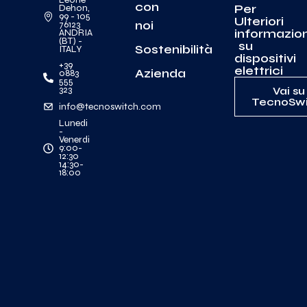
con
Per
Dehon,
99 - 105
Ulteriori
noi
76123
informazion
ANDRIA
(BT) -
su
Sostenibilità
ITALY
dispositivi
+39
elettrici
Azienda
0883
555
323
Vai su
TecnoSwi
info@tecnoswitch.com
Lunedi
-
Venerdi
9:00-
12:30
14:30-
18:00