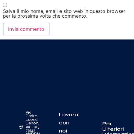
Salva il mio nome, email e sito web in questo browser
per la prossima volta che commento.
Via
Lavora
Padre
Leone
con
Per
Dehon,
99 - 105
Ulteriori
noi
76123
ANDRIA