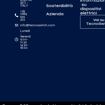
informazion
(BT) -
su
Sostenibilità
ITALY
dispositivi
+39
elettrici
Azienda
0883
555
323
Vai su
TecnoSwi
info@tecnoswitch.com
Lunedi
-
Venerdi
9:00-
12:30
14:30-
18:00