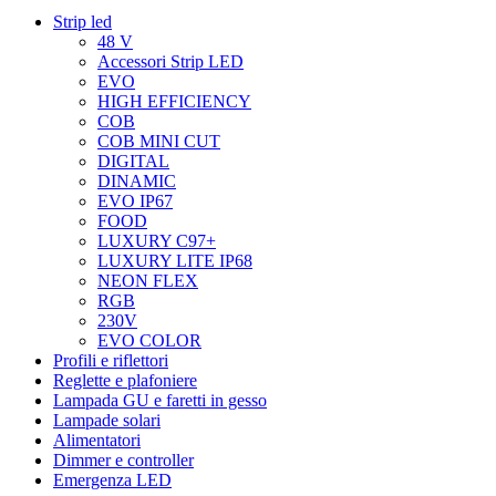
Strip led
48 V
Accessori Strip LED
EVO
HIGH EFFICIENCY
COB
COB MINI CUT
DIGITAL
DINAMIC
EVO IP67
FOOD
LUXURY C97+
LUXURY LITE IP68
NEON FLEX
RGB
230V
EVO COLOR
Profili e riflettori
Reglette e plafoniere
Lampada GU e faretti in gesso
Lampade solari
Alimentatori
Dimmer e controller
Emergenza LED