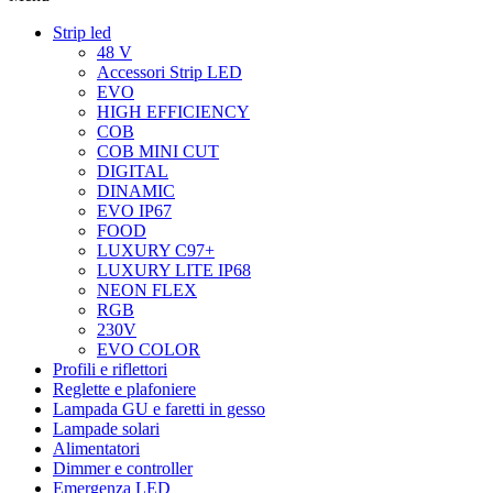
Strip led
48 V
Accessori Strip LED
EVO
HIGH EFFICIENCY
COB
COB MINI CUT
DIGITAL
DINAMIC
EVO IP67
FOOD
LUXURY C97+
LUXURY LITE IP68
NEON FLEX
RGB
230V
EVO COLOR
Profili e riflettori
Reglette e plafoniere
Lampada GU e faretti in gesso
Lampade solari
Alimentatori
Dimmer e controller
Emergenza LED