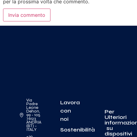
per la prossima volta che commento.
Via
Lavora
Padre
Leone
con
Per
Dehon,
99 - 105
Ulteriori
noi
76123
informazion
ANDRIA
(BT) -
su
Sostenibilità
ITALY
dispositivi
+39