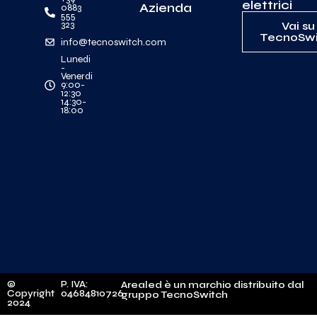
elettrici
Azienda
0883
555
323
Vai su
TecnoSwi
info@tecnoswitch.com
Lunedi
-
Venerdi
9:00-
12:30
14:30-
18:00
©
P. IVA:
Arealed è un marchio distribuito dal
Copyright
04684810726
gruppo TecnoSwitch
2024