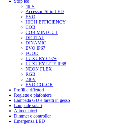
Strip led
48 V
Accessori Strip LED
EVO
HIGH EFFICIENCY
COB
COB MINI CUT
DIGITAL
DINAMIC
EVO IP67
FOOD
LUXURY C97+
LUXURY LITE IP68
NEON FLEX
RGB
230V
EVO COLOR
Profili e riflettori
Reglette e plafoniere
Lampada GU e faretti in gesso
Lampade solari
Alimentatori
Dimmer e controller
Emergenza LED