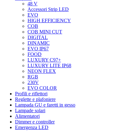
48 V
Accessori Strip LED
EVO
HIGH EFFICIENCY
COB
COB MINI CUT
DIGITAL
DINAMIC
EVO IP67
FOOD
LUXURY C97+
LUXURY LITE IP68
NEON FLEX
RGB
230V
EVO COLOR
Profili e riflettori
Reglette e plafoniere
Lampada GU e faretti in gesso
Lampade solari
Alimentatori
Dimmer e controller
Emergenza LED