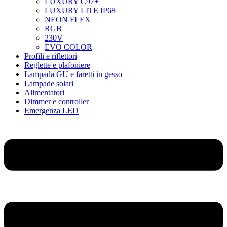
LUXURY C97+
LUXURY LITE IP68
NEON FLEX
RGB
230V
EVO COLOR
Profili e riflettori
Reglette e plafoniere
Lampada GU e faretti in gesso
Lampade solari
Alimentatori
Dimmer e controller
Emergenza LED