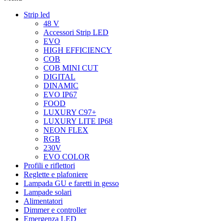
Strip led
48 V
Accessori Strip LED
EVO
HIGH EFFICIENCY
COB
COB MINI CUT
DIGITAL
DINAMIC
EVO IP67
FOOD
LUXURY C97+
LUXURY LITE IP68
NEON FLEX
RGB
230V
EVO COLOR
Profili e riflettori
Reglette e plafoniere
Lampada GU e faretti in gesso
Lampade solari
Alimentatori
Dimmer e controller
Emergenza LED