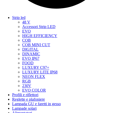
Strip led
48 V
Accessori Strip LED
EVO
HIGH EFFICIENCY
COB
COB MINI CUT
DIGITAL
DINAMIC
EVO IP67
FOOD
LUXURY C97+
LUXURY LITE IP68
NEON FLEX
RGB
230V
EVO COLOR
Profili e riflettori
Reglette e plafoniere
Lampada GU e faretti in gesso
Lampade solari
Alimentatori