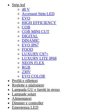
Strip led
48 V
Accessori Strip LED
EVO
HIGH EFFICIENCY
COB
COB MINI CUT
DIGITAL
DINAMIC
EVO IP67
FOOD
LUXURY C97+
LUXURY LITE IP68
NEON FLEX
RGB
230V
EVO COLOR
Profili e riflettori
Reglette e plafoniere
Lampada GU e faretti in gesso
Lampade solari
Alimentatori
Dimmer e controller
Emergenza LED