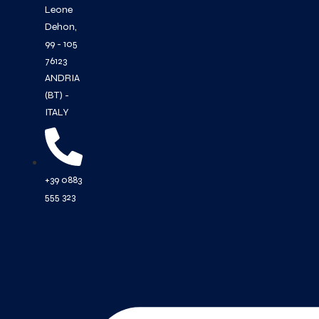
Leone
Dehon,
99 - 105
76123
ANDRIA
(BT) -
ITALY
+39 0883
555 323