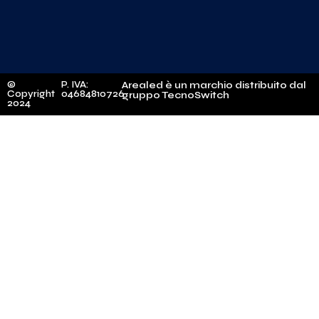
©
P. IVA:
Arealed è un marchio distribuito dal
Copyright
04684810726
gruppo TecnoSwitch
2024