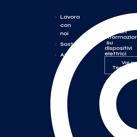
Lavora
con
Per
Ulteriori
noi
informazion
su
Sostenibilità
dispositivi
elettrici
Azienda
Vai su
TecnoSwi