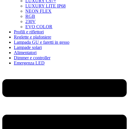
LUXURY C97+
LUXURY LITE IP68
NEON FLEX
RGB
230V
EVO COLOR
Profili e riflettori
Reglette e plafoniere
Lampada GU e faretti in gesso
Lampade solari
Alimentatori
Dimmer e controller
Emergenza LED