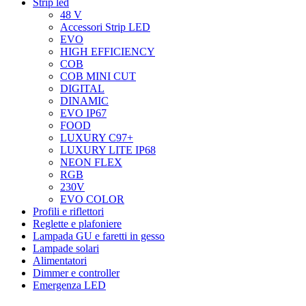
Strip led
48 V
Accessori Strip LED
EVO
HIGH EFFICIENCY
COB
COB MINI CUT
DIGITAL
DINAMIC
EVO IP67
FOOD
LUXURY C97+
LUXURY LITE IP68
NEON FLEX
RGB
230V
EVO COLOR
Profili e riflettori
Reglette e plafoniere
Lampada GU e faretti in gesso
Lampade solari
Alimentatori
Dimmer e controller
Emergenza LED