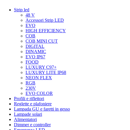
Strip led
48 V
Accessori Strip LED
EVO
HIGH EFFICIENCY
COB
COB MINI CUT
DIGITAL
DINAMIC
EVO IP67
FOOD
LUXURY C97+
LUXURY LITE IP68
NEON FLEX
RGB
230V
EVO COLOR
Profili e riflettori
Reglette e plafoniere
Lampada GU e faretti in gesso
Lampade solari
Alimentatori
Dimmer e controller
Emergenza LED