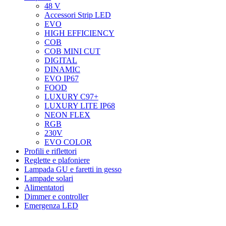
48 V
Accessori Strip LED
EVO
HIGH EFFICIENCY
COB
COB MINI CUT
DIGITAL
DINAMIC
EVO IP67
FOOD
LUXURY C97+
LUXURY LITE IP68
NEON FLEX
RGB
230V
EVO COLOR
Profili e riflettori
Reglette e plafoniere
Lampada GU e faretti in gesso
Lampade solari
Alimentatori
Dimmer e controller
Emergenza LED