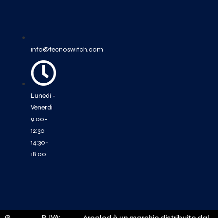
info@tecnoswitch.com
Lunedi -
Venerdi
9:00-
12:30
14:30-
18:00
©
P. IVA:
Arealed è un marchio distribuito dal