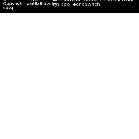
Copyright
04684810726
gruppo TecnoSwitch
2024