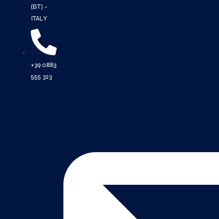
(BT) -
ITALY
+39 0883
555 323