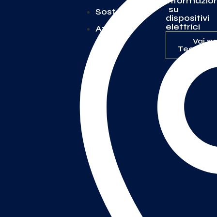
informazion
su
Sostenibilità
dispositivi
elettrici
Azienda
Vai su
TecnoSwi