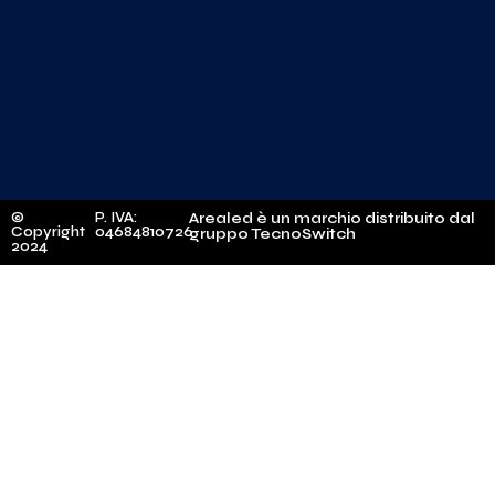
©
P. IVA:
Arealed è un marchio distribuito dal
Copyright
04684810726
gruppo TecnoSwitch
2024