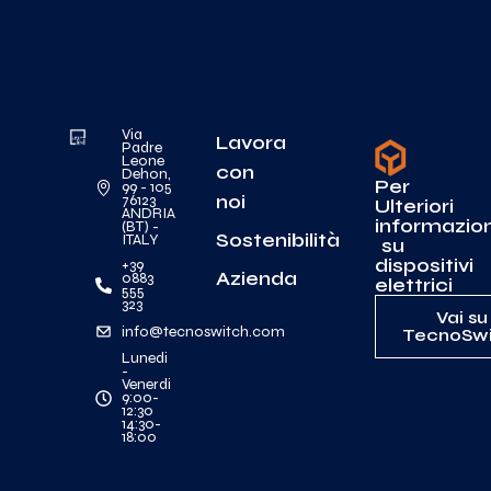
Via
Lavora
Padre
Leone
con
Dehon,
Per
99 - 105
noi
76123
Ulteriori
ANDRIA
informazion
(BT) -
Sostenibilità
ITALY
su
dispositivi
+39
Azienda
0883
elettrici
555
323
Vai su
info@tecnoswitch.com
TecnoSwi
Lunedi
-
Venerdi
9:00-
12:30
14:30-
18:00