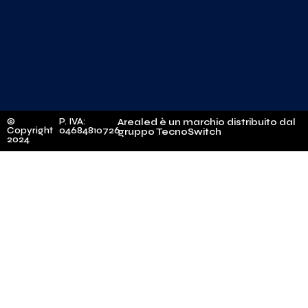
©
P. IVA:
Arealed è un marchio distribuito dal
Copyright
04684810726
gruppo TecnoSwitch
2024