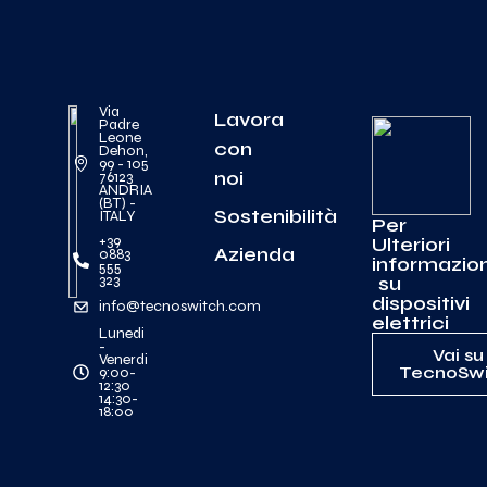
Via
Lavora
Padre
Leone
con
Dehon,
99 - 105
noi
76123
ANDRIA
(BT) -
Sostenibilità
ITALY
Per
+39
Ulteriori
Azienda
0883
informazion
555
323
su
dispositivi
info@tecnoswitch.com
elettrici
Lunedi
-
Vai su
Venerdi
TecnoSwi
9:00-
12:30
14:30-
18:00