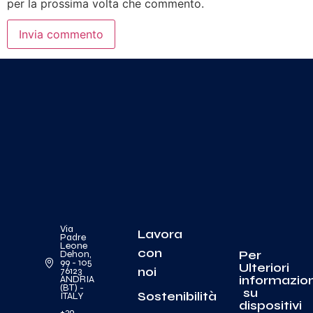
per la prossima volta che commento.
Via
Lavora
Padre
Leone
con
Per
Dehon,
99 - 105
Ulteriori
noi
76123
informazion
ANDRIA
(BT) -
su
Sostenibilità
ITALY
dispositivi
+39