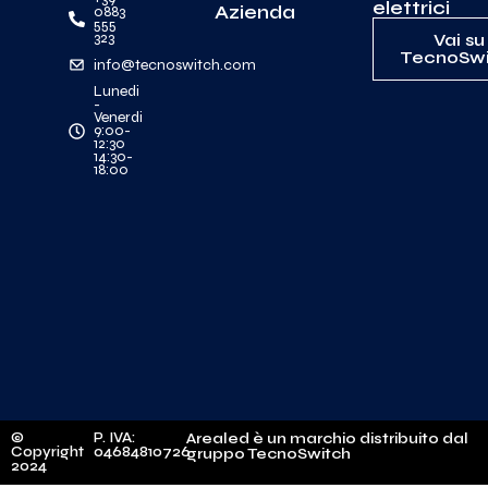
elettrici
Azienda
0883
555
323
Vai su
TecnoSwi
info@tecnoswitch.com
Lunedi
-
Venerdi
9:00-
12:30
14:30-
18:00
©
P. IVA:
Arealed è un marchio distribuito dal
Copyright
04684810726
gruppo TecnoSwitch
2024