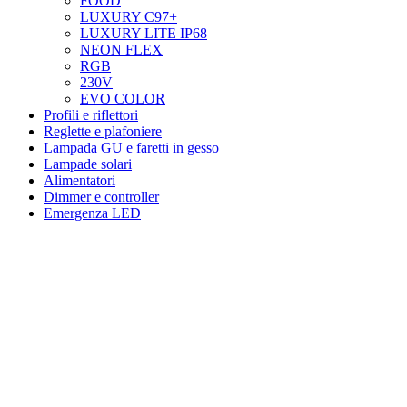
FOOD
LUXURY C97+
LUXURY LITE IP68
NEON FLEX
RGB
230V
EVO COLOR
Profili e riflettori
Reglette e plafoniere
Lampada GU e faretti in gesso
Lampade solari
Alimentatori
Dimmer e controller
Emergenza LED