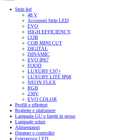
Strip led
48 V
Accessori Strip LED
EVO
HIGH EFFICIENCY
COB
COB MINI CUT
DIGITAL
DINAMIC
EVO IP67
FOOD
LUXURY C97+
LUXURY LITE IP68
NEON FLEX
RGB
230V
EVO COLOR
Profili e riflettori
Reglette e plafoniere
Lampada GU e faretti in gesso
Lampade solari
Alimentatori
Dimmer e controller
Emergenza LED