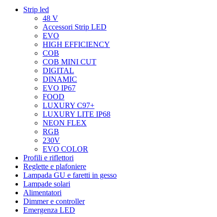
Strip led
48 V
Accessori Strip LED
EVO
HIGH EFFICIENCY
COB
COB MINI CUT
DIGITAL
DINAMIC
EVO IP67
FOOD
LUXURY C97+
LUXURY LITE IP68
NEON FLEX
RGB
230V
EVO COLOR
Profili e riflettori
Reglette e plafoniere
Lampada GU e faretti in gesso
Lampade solari
Alimentatori
Dimmer e controller
Emergenza LED