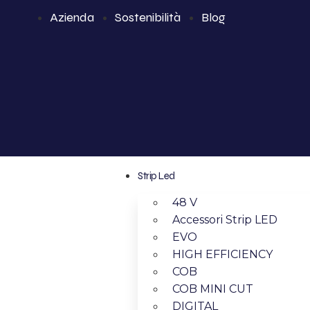
Azienda
Sostenibilità
Blog
Strip Led
48 V
Accessori Strip LED
EVO
HIGH EFFICIENCY
COB
COB MINI CUT
DIGITAL