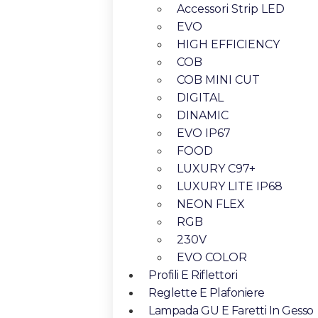
Accessori Strip LED
EVO
HIGH EFFICIENCY
COB
COB MINI CUT
DIGITAL
DINAMIC
EVO IP67
FOOD
LUXURY C97+
LUXURY LITE IP68
NEON FLEX
RGB
230V
EVO COLOR
Profili E Riflettori
Reglette E Plafoniere
Lampada GU E Faretti In Gesso