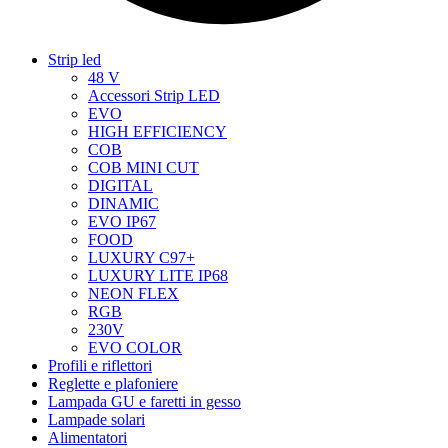
Strip led
48 V
Accessori Strip LED
EVO
HIGH EFFICIENCY
COB
COB MINI CUT
DIGITAL
DINAMIC
EVO IP67
FOOD
LUXURY C97+
LUXURY LITE IP68
NEON FLEX
RGB
230V
EVO COLOR
Profili e riflettori
Reglette e plafoniere
Lampada GU e faretti in gesso
Lampade solari
Alimentatori