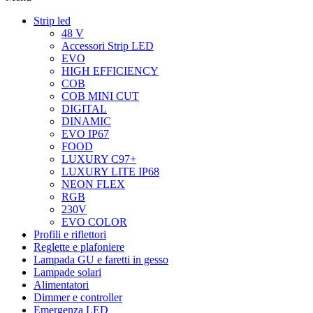
Strip led
48 V
Accessori Strip LED
EVO
HIGH EFFICIENCY
COB
COB MINI CUT
DIGITAL
DINAMIC
EVO IP67
FOOD
LUXURY C97+
LUXURY LITE IP68
NEON FLEX
RGB
230V
EVO COLOR
Profili e riflettori
Reglette e plafoniere
Lampada GU e faretti in gesso
Lampade solari
Alimentatori
Dimmer e controller
Emergenza LED