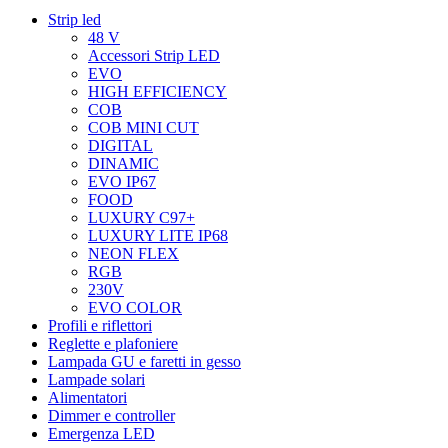
Strip led
48 V
Accessori Strip LED
EVO
HIGH EFFICIENCY
COB
COB MINI CUT
DIGITAL
DINAMIC
EVO IP67
FOOD
LUXURY C97+
LUXURY LITE IP68
NEON FLEX
RGB
230V
EVO COLOR
Profili e riflettori
Reglette e plafoniere
Lampada GU e faretti in gesso
Lampade solari
Alimentatori
Dimmer e controller
Emergenza LED