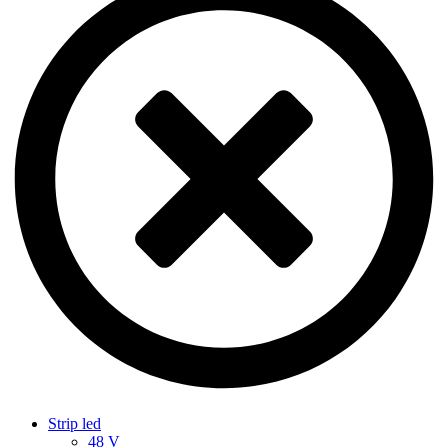
Strip led
48 V