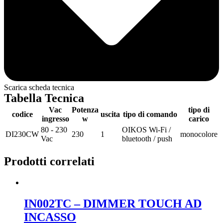
Scarica scheda tecnica
Tabella Tecnica
Vac
Potenza
tipo di
codice
uscita
tipo di comando
ingresso
w
carico
80 - 230
OIKOS Wi-Fi /
DI230CW
230
1
monocolore
Vac
bluetooth / push
Prodotti correlati
IN002TC – DIMMER TOUCH AD
INCASSO