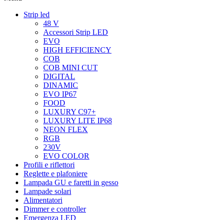
Strip led
48 V
Accessori Strip LED
EVO
HIGH EFFICIENCY
COB
COB MINI CUT
DIGITAL
DINAMIC
EVO IP67
FOOD
LUXURY C97+
LUXURY LITE IP68
NEON FLEX
RGB
230V
EVO COLOR
Profili e riflettori
Reglette e plafoniere
Lampada GU e faretti in gesso
Lampade solari
Alimentatori
Dimmer e controller
Emergenza LED