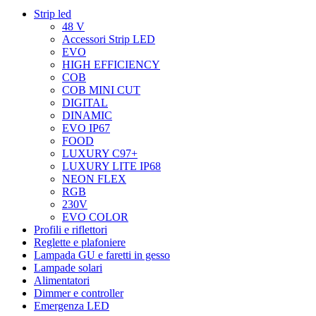
Strip led
48 V
Accessori Strip LED
EVO
HIGH EFFICIENCY
COB
COB MINI CUT
DIGITAL
DINAMIC
EVO IP67
FOOD
LUXURY C97+
LUXURY LITE IP68
NEON FLEX
RGB
230V
EVO COLOR
Profili e riflettori
Reglette e plafoniere
Lampada GU e faretti in gesso
Lampade solari
Alimentatori
Dimmer e controller
Emergenza LED