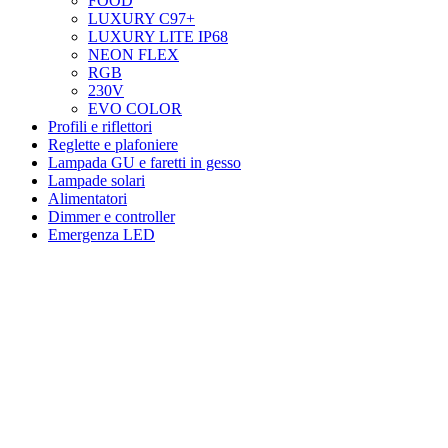
FOOD
LUXURY C97+
LUXURY LITE IP68
NEON FLEX
RGB
230V
EVO COLOR
Profili e riflettori
Reglette e plafoniere
Lampada GU e faretti in gesso
Lampade solari
Alimentatori
Dimmer e controller
Emergenza LED