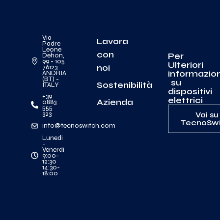
Via
Lavora
Padre
Leone
con
Per
Dehon,
99 - 105
Ulteriori
noi
76123
informazion
ANDRIA
(BT) -
su
Sostenibilità
ITALY
dispositivi
+39
elettrici
Azienda
0883
555
323
Vai su
TecnoSwi
info@tecnoswitch.com
Lunedi
-
Venerdi
9:00-
12:30
14:30-
18:00