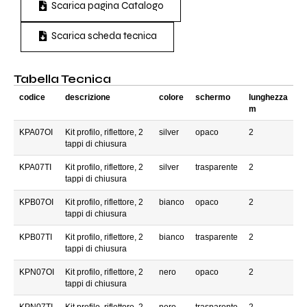
Scarica pagina Catalogo
Scarica scheda tecnica
Tabella Tecnica
codice
descrizione
colore
schermo
lunghezza
m
KPA07OI
Kit profilo, riflettore, 2
silver
opaco
2
tappi di chiusura
KPA07TI
Kit profilo, riflettore, 2
silver
trasparente
2
tappi di chiusura
KPB07OI
Kit profilo, riflettore, 2
bianco
opaco
2
tappi di chiusura
KPB07TI
Kit profilo, riflettore, 2
bianco
trasparente
2
tappi di chiusura
KPN07OI
Kit profilo, riflettore, 2
nero
opaco
2
tappi di chiusura
KPN07TI
Kit profilo, riflettore, 2
nero
trasparente
2