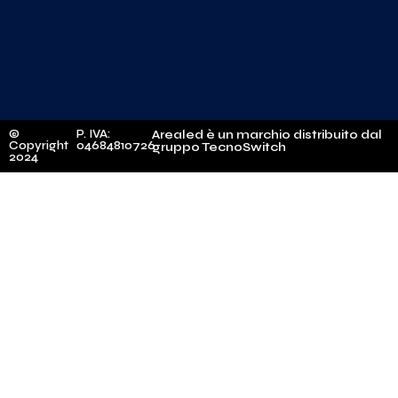
©
P. IVA:
Arealed è un marchio distribuito dal
Copyright
04684810726
gruppo TecnoSwitch
2024