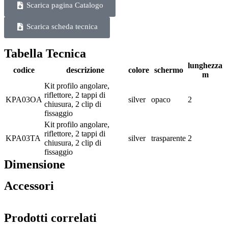
Scarica pagina Catalogo
Scarica scheda tecnica
Tabella Tecnica
lunghezza
codice
descrizione
colore
schermo
m
Kit profilo angolare,
riflettore, 2 tappi di
KPA03OA
silver
opaco
2
chiusura, 2 clip di
fissaggio
Kit profilo angolare,
riflettore, 2 tappi di
KPA03TA
silver
trasparente
2
chiusura, 2 clip di
fissaggio
Dimensione
Accessori
Prodotti correlati