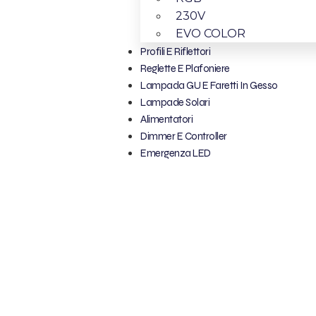
230V
EVO COLOR
Profili E Riflettori
Reglette E Plafoniere
Lampada GU E Faretti In Gesso
Lampade Solari
Alimentatori
Dimmer E Controller
Emergenza LED