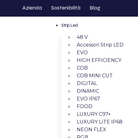
Azienda
Sostenibilità
Blog
Strip Led
48 V
Accessori Strip LED
EVO
HIGH EFFICIENCY
COB
COB MINI CUT
DIGITAL
DINAMIC
EVO IP67
FOOD
LUXURY C97+
LUXURY LITE IP68
NEON FLEX
RGB