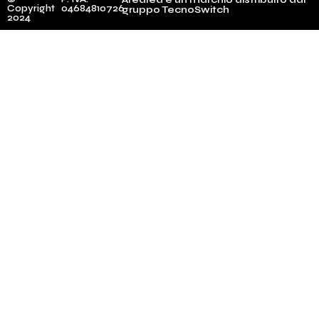
Copyright
04684810726
gruppo TecnoSwitch
2024