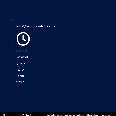
info@tecnoswitch.com
Lunedi -
Venerdi
9:00-
12:30
14:30-
18:00
©
P. IVA:
Arealed è un marchio distribuito dal