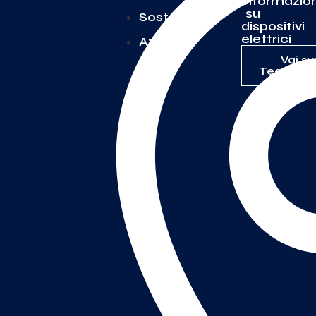
informazion
su
Sostenibilità
dispositivi
elettrici
Azienda
Vai su
TecnoSwi