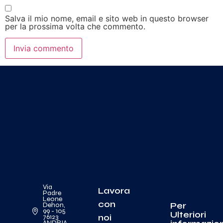
Salva il mio nome, email e sito web in questo browser
per la prossima volta che commento.
Via
Lavora
Padre
Leone
con
Per
Dehon,
99 - 105
Ulteriori
noi
76123
ANDRIA