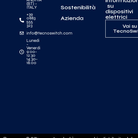
informazion
(BT) -
su
Sostenibilità
ITALY
dispositivi
+39
elettrici
Azienda
0883
555
323
Vai su
TecnoSwi
info@tecnoswitch.com
Lunedi
-
Venerdi
9:00-
12:30
14:30-
18:00